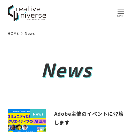
メ
イ
MENU
ン
コ
HOME
News
ン
テ
ン
News
ツ
へ
移
動
Adobe主催のイベントに登壇
News
します