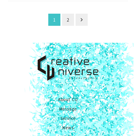
投
1
2
稿
の
ペ
ー
ジ
送
り
About CU
Message
Service
News