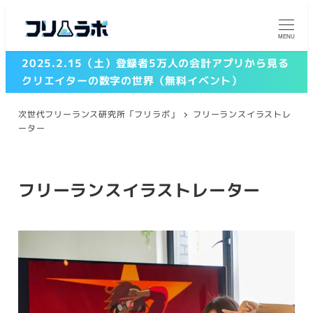
メ
イ
MENU
ン
2025.2.15（土）登録者5万人の会計アプリから見る
コ
クリエイターの数字の世界（無料イベント）
ン
テ
次世代フリーランス研究所「フリラボ」
フリーランスイラストレ
ン
ーター
ツ
へ
移
フリーランスイラストレーター
動